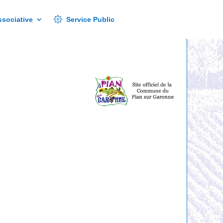
Service Public
ssociative
Service Public