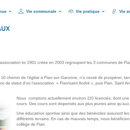
Vie communale
Vie pratique
Vie associative
nue
Vie communale
Vie pratique
Vie a
AUX
 association loi 1901 créée en 2003 regroupant les 3 communes de Pi
au 10 chemin de l’église à Pian-sur-Garonne, n’a cessé de prospérer, tan
gure de statut d’où l’association » Pian/saint André », puis Pian, Saint A
Nous comptons actuellement environ 110 licenciés, dont une
cours. Des cours sont dispensés aux plus jeunes ainsi qu’aux 
Une éducatrice sportive ainsi que des bénévoles assurent les 
différents terrains. En cas de mauvais temps, nous bénéfici
collège de Pian.