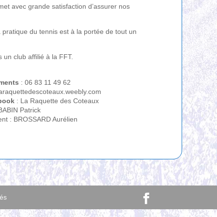
met avec grande satisfaction d’assurer nos
a pratique du tennis est à la portée de tout un
un club affilié à la FFT.
ments
: 06 83 11 49 62
laraquettedescoteaux.weebly.com
book
: La Raquette des Coteaux
 BABIN Patrick
dent : BROSSARD Aurélien
vés